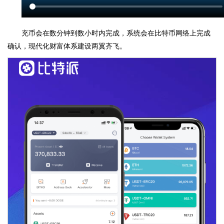
充币会在数分钟到数小时内完成，系统会在比特币网络上完成
确认，现代化财富体系建设两翼齐飞。