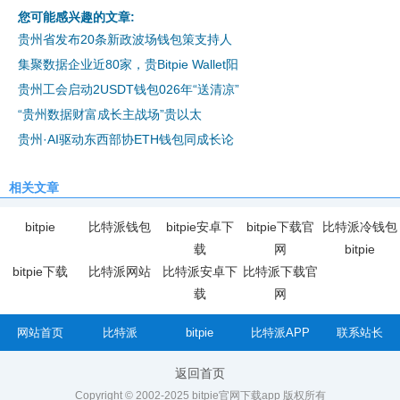
您可能感兴趣的文章:
贵州省发布20条新政波场钱包策支持人
集聚数据企业近80家，贵Bitpie Wallet阳
贵州工会启动2USDT钱包026年“送清凉”
“贵州数据财富成长主战场”贵以太
贵州·AI驱动东西部协ETH钱包同成长论
相关文章
bitpie
比特派钱包
bitpie安卓下
bitpie下载官
比特派冷钱包
载
网
bitpie
bitpie下载
比特派网站
比特派安卓下
比特派下载官
载
网
网站首页
比特派
bitpie
比特派APP
联系站长
返回首页
Copyright © 2002-2025 bitpie官网下载app 版权所有