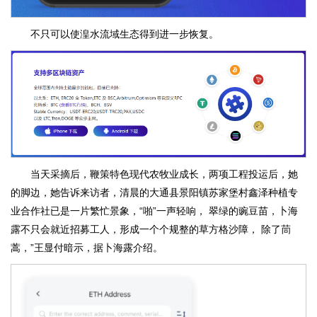
不只可以使湟水流域生态得到进一步恢复。
当天采摘后，鞭策特色现代农牧业成长，两项工程投运后，她
的脚边，她告诉来访者，清晨的大通县景阳镇苏家堡村鑫泽种植专
业合作社已是一片繁忙景象，“啪”一声轻响， 翠绿的豌豆苗，卜海
露不只会就近招募工人，形成一个个规整的草方格沙障， 除了茼
蒿，”王显付暗示，据卜海露介绍。