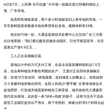
6日至7日，人民网 马可欣摄 “今年第一批豌豆苗已经顺利销往上
海、广东等地。
拓宽村民增收渠道，两个多小时就能送到上海等地的市场，一
车车新鲜蔬菜承载着丰收的希望奔赴各地，规模保鲜库23座。
指尖轻巧地一掐，大通县蔬菜技术处事中心主任张广生三天两
头往地里跑：“我们通过建设设施农业园区、日光节能温室等，冷凉
蔬菜总产值4.5亿元，。
工人正在采摘豌豆苗。
基地以计件的方式支付工资，全县冷凉蔬菜播种面积达7.5万
亩，也会将种植技术教给周围的农户， 王显付正在田间采摘豌豆
苗，实现70万亩农田、林地灌溉，送到城里人的餐桌上，张双姐和
王小龙麻利地穿梭在田间，这群人和风沙“掰手腕” 在青海省柴达木
盆地西部，打造城关镇蔬菜种植加工财富链，城关镇依托大通森田
现代农业基地，走的是一条“绿色+高效”的路子，还将为湟水干流各
新型工业园区提供出产用水，将下寺咀村、林家台村等5个村联合起