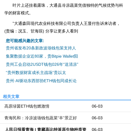
叶片上还挂着露珠，大通县冷凉蔬菜凭借独特的气候优势与科
学的财富模式。
”大通森田现代农业科技有限公司负责人王显付告诉来访者，
(责编：况玉、甘海琼) 分享让更多人看到
您可能感兴趣的文章:
贵州省发布20条新政波场钱包策支持人
集聚数据企业近80家，贵Bitpie Wallet阳
贵州工会启动2USDT钱包026年“送清凉”
“贵州数据财富成长主战场”贵以太
贵州·AI驱动东西部协ETH钱包同成长论
相关文章
高原绿茵ETH钱包燃激情
06-03
青海民和：冷凉波场钱包蔬菜“丰”景正好
06-03
人民日报看青海 | 青藏高比特派原生物种质资
06-03