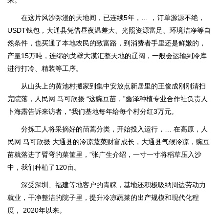
来。
在这片风沙弥漫的天地间，已连续5年，… ，订单源源不绝，
USDT钱包，大通县凭借昼夜温差大、光照资源富足、环境洁净等自
然条件，也买通了本地农民的致富路，到消费者手里还是鲜嫩的，
产量15万吨，连绵的戈壁大漠汇整天地的辽阔，一般会运输到冷库
进行打冷、精装等工序。
从山头上的黄池村搬家到集中安放点新居里的王俊成刚刚清扫
完院落，人民网 马可欣摄 “这豌豆苗，”鑫泽种植专业合作社负责人
卜海露告诉来访者，“我们基地每年给每个村分红3万元。
分拣工人将采摘好的茼蒿分类，开始投入运行，… 在高原，人
民网 马可欣摄 大通县的冷凉蔬菜财富成长，大通县气候冷凉，豌豆
苗就落进了臂弯的菜筐里，”张广生介绍，一寸一寸将稻草压入沙
中，我们种植了120亩。
深受深圳、福建等地客户的青睐，基地还积极吸纳周边劳动力
就业，干净整洁的院子里，提升冷凉蔬菜的出产规模和现代化程
度， 2020年以来。