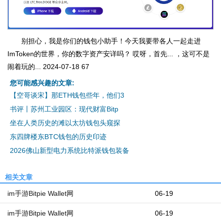
别担心，我是你们的钱包小助手！今天我要带各人一起走进
ImToken的世界，你的数字资产安详吗？ 哎呀，首先... ，这可不是
闹着玩的... 2024-07-18 67
您可能感兴趣的文章:
【空哥谈宋】那ETH钱包些年，他们3
书评丨苏州工业园区：现代财富Bitp
坐在人类历史的滩以太坊钱包头窥探
东四牌楼东BTC钱包的历史印迹
2026佛山新型电力系统比特派钱包装备
相关文章
im手游Bitpie Wallet网
06-19
im手游Bitpie Wallet网
06-19